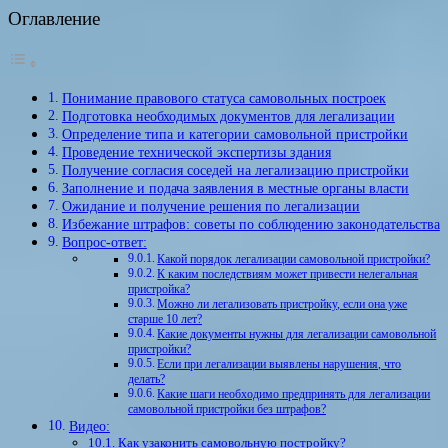
Оглавление
Понимание правового статуса самовольных построек
Подготовка необходимых документов для легализации
Определение типа и категории самовольной пристройки
Проведение технической экспертизы здания
Получение согласия соседей на легализацию пристройки
Заполнение и подача заявления в местные органы власти
Ожидание и получение решения по легализации
Избежание штрафов: советы по соблюдению законодательства
Вопрос-ответ:
Какой порядок легализации самовольной пристройки?
К каким последствиям может привести нелегальная
пристройка?
Можно ли легализовать пристройку, если она уже
старше 10 лет?
Какие документы нужны для легализации самовольной
пристройки?
Если при легализации выявлены нарушения, что
делать?
Какие шаги необходимо предпринять для легализации
самовольной пристройки без штрафов?
Видео:
Как узаконить самовольную постройку?