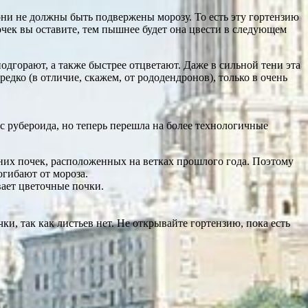
они не должны быть подвержены морозу. То есть эту гортензию
очек вы оставите, тем пышнее будет она цвести в следующем
одгорают, а также быстрее отцветают. Даже в сильной тени эта
едко (в отличие, скажем, от рододендронов), только в очень
 с рубероида, но теперь перешла на более технологичные
рхних почек, расположенных на ветках прошлого года. Поэтому
огибают от мороза.
вает цветочные почки.
ки, так как листьев нет. Не открывайте гортензию, пока есть