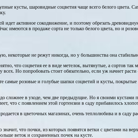
крупные кусты, шаровидные соцветия чаще всего белого цвета. 
ку.
ней идет активное сокодвижение, и поэтому обрезать древовидну
час имеются в продаже сорта не только белого цвета, но и розов
, некоторые не режут никогда, но у большинства она стабильно
ятно, что соцветия ее в виде метелок, вытянутые, а сортов так 
е у всех. Но попробовать стоит обязательно, если уж начнет раст
 те самые розовые и голубые шапки соцветий и кусты, покрыты
здо сложнее в уходе, чем две предыдущие. Но я своими кустами
т, что с появлением этой гортензии в саду прибавилось хлопот 
продается в цветочных магазинах, очень теплолюбива и в саду р
 значит, что почки, из которых появятся ветки с цветами на ве
больше веток и сохраненных почек на кусте.