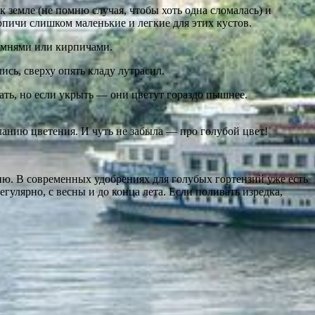
 земле (не помню случая, чтобы хоть одна сломалась) и
пичи слишком маленькие и легкие для этих кустов.
камнями или кирпичами.
ись, сверху опять кладу лутрасил.
вать, но если укрыть — они цветут гораздо пышнее.
чанию цветения. И чуть не забыла — про голубой цвет!
цию. В современных удобрениях для голубых гортензий уже есть
егулярно, с весны и до конца лета. Если поливать изредка,