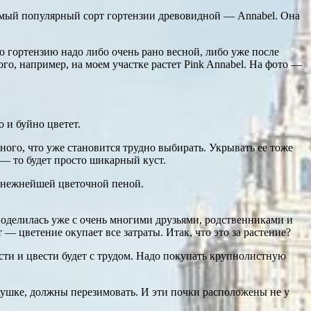
Самый популярный сорт гортензии древовидной — Annabel. Она
ю гортензию надо либо очень рано весной, либо уже после
ого, например, на моем участке растет Pink Annabel. На фото —
 и буйно цветет.
много, что уже становится трудно выбирать. Укрывать ее тоже
и — то будет просто шикарный куст.
е нежнейшей цветочной пеной.
 поделилась уже с очень многими друзьями, родственниками и
— цветение окупает все затраты. Итак, что это за растение?
асти и цвести будет с трудом. Надо покупать крупнолистную
рхушке, должны перезимовать. И эти почки расположены не у