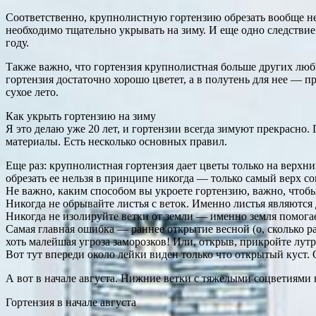
Соответственно, крупнолистную гортензию обрезать вообще не
необходимо тщательно укрывать на зиму. И еще одно следствие
году.
Также важно, что гортензия крупнолистная больше других люби
гортензия достаточно хорошо цветет, а в полутень для нее — п
сухое лето.
Как укрыть гортензию на зиму
Я это делаю уже 20 лет, и гортензии всегда зимуют прекрасно
материалы. Есть несколько основных правил.
Еще раз: крупнолистная гортензия дает цветы только на верхни
обрезать ее нельзя в принципе никогда — только самый верх со
Не важно, каким способом вы укроете гортензию, важно, чтоб
Никогда не обрывайте листья с веток. Именно листья являются
Никогда не изолируйте ветки от земли — именно земля помогае
Самая главная ошибка — раннее открытие весной (о, сколько раз
хоть малейшая угроза заморозков! Или, открыв, прикройте лут
Вот тут впереди около лейки виден только что открытый куст
А вот в начале августа. Нижние ветки с тяжелыми соцветиями 
Гортензия в начале августа