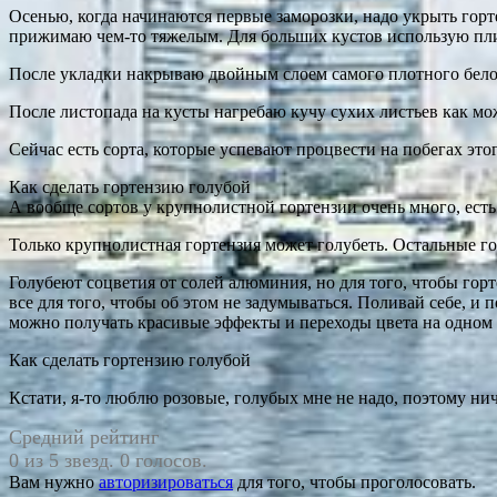
Осенью, когда начинаются первые заморозки, надо укрыть горт
прижимаю чем-то тяжелым. Для больших кустов использую плит
После укладки накрываю двойным слоем самого плотного бело
После листопада на кусты нагребаю кучу сухих листьев как можн
Сейчас есть сорта, которые успевают процвести на побегах это
Как сделать гортензию голубой
А вообще сортов у крупнолистной гортензии очень много, есть
Только крупнолистная гортензия может голубеть. Остальные го
Голубеют соцветия от солей алюминия, но для того, чтобы гор
все для того, чтобы об этом не задумываться. Поливай себе, и 
можно получать красивые эффекты и переходы цвета на одном 
Как сделать гортензию голубой
Кстати, я-то люблю розовые, голубых мне не надо, поэтому ни
Средний рейтинг
0 из 5 звезд. 0 голосов.
Вам нужно
авторизироваться
для того, чтобы проголосовать.