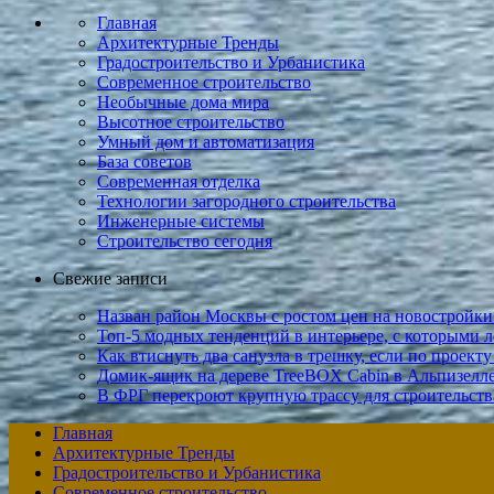
Главная
Архитектурные Тренды
Градостроительство и Урбанистика
Современное строительство
Необычные дома мира
Высотное строительство
Умный дом и автоматизация
База советов
Современная отделка
Технологии загородного строительства
Инженерные системы
Строительство сегодня
Свежие записи
Назван район Москвы с ростом цен на новостройки 
Топ-5 модных тенденций в интерьере, с которыми л
Как втиснуть два санузла в трешку, если по проекту
Домик-ящик на дереве TreeBOX Cabin в Альпизелле
В ФРГ перекроют крупную трассу для строительств
Главная
Архитектурные Тренды
Градостроительство и Урбанистика
Современное строительство