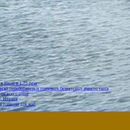
в июле в 1,75 раза
егко переборщить и получить безвкусицу вместо уюта
 он всего один
, Италия
а тоннеля для жаб