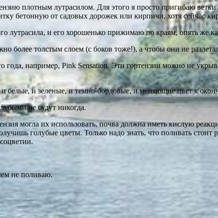
ензию плотным лутрасилом. Для этого я просто пригибаю ветки к
ку бетонную от садовых дорожек или кирпичи, хотя сейчас кир
го лутрасила, и его хорошенько прижимаю по краям, опять же 
о более толстым слоем (с боков тоже!), а чтобы они не разлетал
го года, например, Pink Sensation. Эти гортензии можно не укры
 и белые, и зеленые, и темно-бордовые, и меняющие цвет к окон
лубыми не будут никогда.
тензия могла их использовать, почва должна иметь кислую реак
получишь голубые цветы. Только надо знать, что поливать стоит р
соцветии.
чем не поливаю.