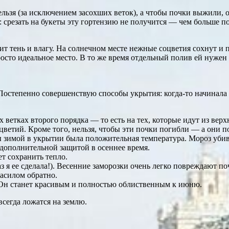
льзя (за исключением засохших веток), а чтобы почки выжили, 
: срезать на букеты эту гортензию не получится — чем больше п
т тень и влагу. На солнечном месте нежные соцветия сохнут и п
росто идеальное место. В то же время отдельный полив ей нужен р
. Постепенно совершенствую способы укрытия: когда-то начинала
х ветках второго порядка — то есть на тех, которые идут из ве
цветий. Кроме того, нельзя, чтобы эти почки погибли — а они п
ы зимой в укрытии была положительная температура. Мороз уби
 дополнительной защитой в осеннее время.
т сохранить тепло.
 я ее сделала!). Весенние заморозки очень легко повреждают поч
расилом обратно.
. Он станет красивым и полностью облиственным к июню.
всегда ложатся на землю.