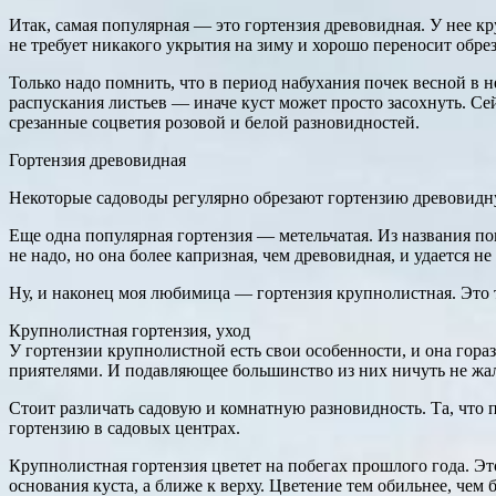
Итак, самая популярная — это гортензия древовидная. У нее 
не требует никакого укрытия на зиму и хорошо переносит обрез
Только надо помнить, что в период набухания почек весной в 
распускания листьев — иначе куст может просто засохнуть. Сей
срезанные соцветия розовой и белой разновидностей.
Гортензия древовидная
Некоторые садоводы регулярно обрезают гортензию древовидную
Еще одна популярная гортензия — метельчатая. Из названия пон
не надо, но она более капризная, чем древовидная, и удается н
Ну, и наконец моя любимица — гортензия крупнолистная. Это
Крупнолистная гортензия, уход
У гортензии крупнолистной есть свои особенности, и она гора
приятелями. И подавляющее большинство из них ничуть не жалее
Стоит различать садовую и комнатную разновидность. Та, что 
гортензию в садовых центрах.
Крупнолистная гортензия цветет на побегах прошлого года. Это
основания куста, а ближе к верху. Цветение тем обильнее, чем 