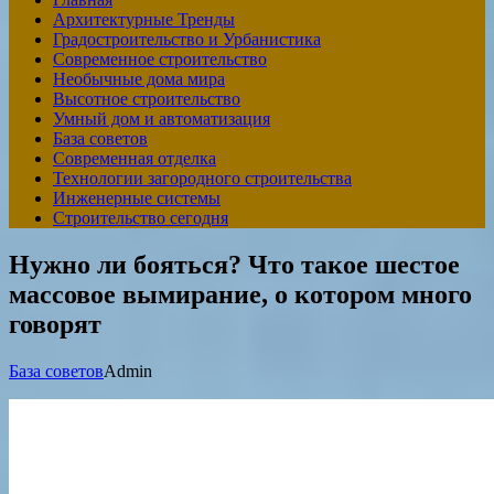
Архитектурные Тренды
Градостроительство и Урбанистика
Современное строительство
Необычные дома мира
Высотное строительство
Умный дом и автоматизация
База советов
Современная отделка
Технологии загородного строительства
Инженерные системы
Строительство сегодня
Нужно ли бояться? Что такое шестое
массовое вымирание, о котором много
говорят
База советов
Admin