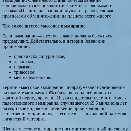
вымирании. Очень часто статьи об этом явлении
сопровождаются «апокалиптическими» заголовками из
разряда «Планета на грани» и внушают тревогу своими
прогнозами об уничтожении на планете всего живого.
Что такое шестое массовое вымирание
Если вымирание — шестое, значит, должны быть пять
предыдущих. Действительно, в истории Земли они
происходили:
ордовикско-силурийское;
девонское;
пермское;
триасовое;
мел-палеогеновое.
Термин «массовое вымирание» подразумевает исчезновение
на планете минимум 75% обитающих на ней видов за
короткий период времени. Наука свидетельствует, что о мел-
палеогеонового вымирания, случившегося 65,5 миллиона лет
назад, такое видовое исчезновение происходило по
естественным причинам, — его же вызвал упавший на Землю
гигантский метеорит.
Шестое массовое вымирание носит антропогенный по своему