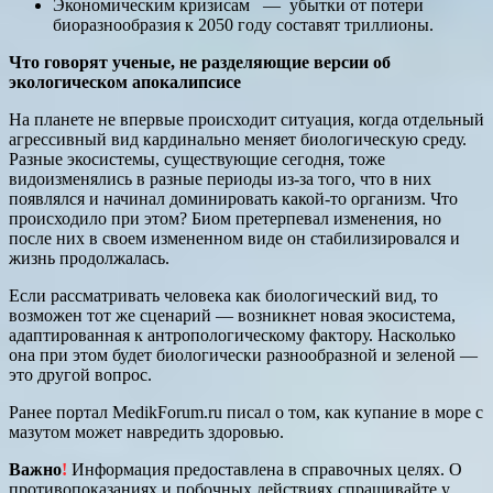
Экономическим кризисам — убытки от потери
биоразнообразия к 2050 году составят триллионы.
Что говорят ученые, не разделяющие версии об
экологическом апокалипсисе
На планете не впервые происходит ситуация, когда отдельный
агрессивный вид кардинально меняет биологическую среду.
Разные экосистемы, существующие сегодня, тоже
видоизменялись в разные периоды из-за того, что в них
появлялся и начинал доминировать какой-то организм. Что
происходило при этом? Биом претерпевал изменения, но
после них в своем измененном виде он стабилизировался и
жизнь продолжалась.
Если рассматривать человека как биологический вид, то
возможен тот же сценарий — возникнет новая экосистема,
адаптированная к антропологическому фактору. Насколько
она при этом будет биологически разнообразной и зеленой —
это другой вопрос.
Ранее портал MedikForum.ru писал о том, как купание в море с
мазутом может навредить здоровью.
Важно
!
Информация предоставлена в справочных целях. О
противопоказаниях и побочных действиях спрашивайте у