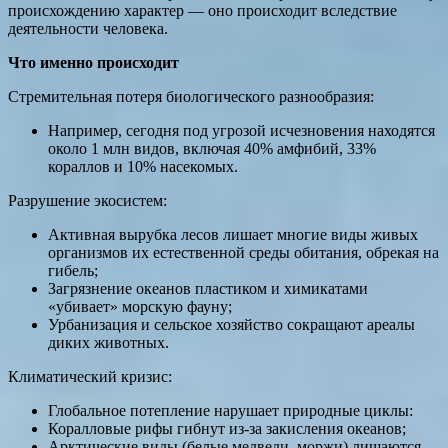
происхождению характер — оно происходит вследствие
деятельности человека.
Что именно происходит
Стремительная потеря биологического разнообразия:
Например, сегодня под угрозой исчезновения находятся
около 1 млн видов, включая 40% амфибий, 33%
кораллов и 10% насекомых.
Разрушение экосистем:
Активная вырубка лесов лишает многие виды живых
организмов их естественной среды обитания, обрекая на
гибель;
Загрязнение океанов пластиком и химикатами
«убивает» морскую фауну;
Урбанизация и сельское хозяйство сокращают ареалы
диких животных.
Климатический кризис:
Глобальное потепление нарушает природные циклы:
Коралловые рифы гибнут из-за закисления океанов;
Арктические виды (белые медведи, моржи) лишаются