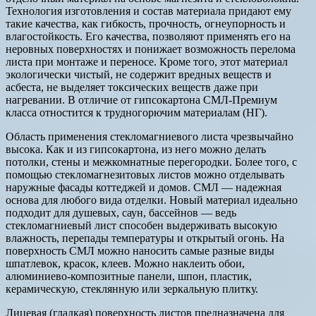
Технология изготовления и состав материала придают ему
такие качества, как гибкость, прочность, огнеупорность и
влагостойкость. Его качества, позволяют применять его на
неровных поверхностях и понижает возможность перелома
листа при монтаже и переносе. Кроме того, этот материал
экологически чистый, не содержит вредных веществ и
асбеста, не выделяет токсических веществ даже при
нагревании. В отличие от гипсокартона СМЛ-Премиум
класса отностится к трудногорючим материалам (НГ).
Область применения стекломагниевого листа чрезвычайно
высока. Как и из гипсокартона, из него можно делать
потолки, стены и межкомнатные перегородки. Более того, с
помощью стекломагнезитовых листов можно отделывать
наружные фасады коттеджей и домов. СМЛ — надежная
основа для любого вида отделки. Новый материал идеально
подходит для душевых, саун, бассейнов — ведь
стекломагниевый лист способен выдерживать высокую
влажность, перепады температуры и открытый огонь. На
поверхность СМЛ можно наносить самые разные виды
шпатлевок, красок, клеев. Можно наклеить обои,
алюминиево-композитные панели, шпон, пластик,
керамическую, стеклянную или зеркальную плитку.
Лицевая (гладкая) поверхность листов предназначена для