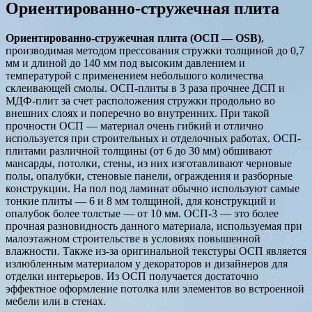
Ориентированно-стружечная плита
Ориентированно-стружечная плита (ОСП — OSB)
,
производимая методом прессования стружки толщиной до 0,7
мм и длиной до 140 мм под высоким давлением и
температурой с применением небольшого количества
склеивающей смолы. ОСП-плиты в 3 раза прочнее ДСП и
МДФ-плит за счет расположения стружки продольно во
внешних слоях и поперечно во внутренних. При такой
прочности ОСП — материал очень гибкий и отлично
используется при строительных и отделочных работах. ОСП-
плитами различной толщины (от 6 до 30 мм) обшивают
мансарды, потолки, стены, из них изготавливают черновые
полы, опалубки, стеновые панели, ограждения и разборные
конструкции. На пол под ламинат обычно используют самые
тонкие плиты — 6 и 8 мм толщиной, для конструкций и
опалубок более толстые — от 10 мм. ОСП-3 — это более
прочная разновидность данного материала, используемая при
малоэтажном строительстве в условиях повышенной
влажности. Также из-за оригинальной текстуры ОСП является
излюбленным материалом у декораторов и дизайнеров для
отделки интерьеров. Из ОСП получается достаточно
эффектное оформление потолка или элементов во встроенной
мебели или в стенах.