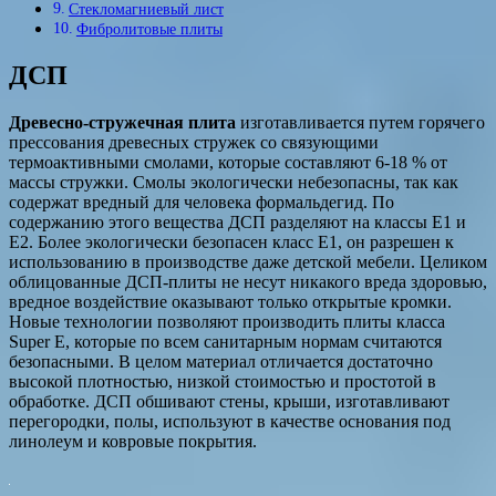
Стекломагниевый лист
Фибролитовые плиты
ДСП
Древесно-стружечная плита
изготавливается путем горячего
прессования древесных стружек со связующими
термоактивными смолами, которые составляют 6-18 % от
массы стружки. Смолы экологически небезопасны, так как
содержат вредный для человека формальдегид. По
содержанию этого вещества ДСП разделяют на классы E1 и
Е2. Более экологически безопасен класс E1, он разрешен к
использованию в производстве даже детской мебели. Целиком
облицованные ДСП-плиты не несут никакого вреда здоровью,
вредное воздействие оказывают только открытые кромки.
Новые технологии позволяют производить плиты класса
Super Е, которые по всем санитарным нормам считаются
безопасными. В целом материал отличается достаточно
высокой плотностью, низкой стоимостью и простотой в
обработке. ДСП обшивают стены, крыши, изготавливают
перегородки, полы, используют в качестве основания под
линолеум и ковровые покрытия.