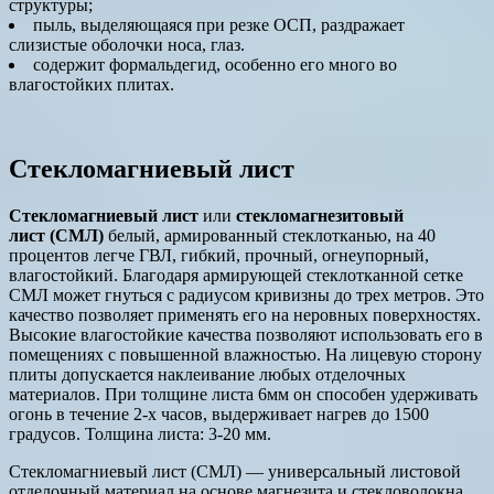
структуры;
пыль, выделяющаяся при резке ОСП, раздражает
слизистые оболочки носа, глаз.
содержит формальдегид, особенно его много во
влагостойких плитах.
Стекломагниевый лист
Стекломагниевый лист
или
стекломагнезитовый
лист (СМЛ)
белый, армированный стеклотканью, на 40
процентов легче ГВЛ, гибкий, прочный, огнеупорный,
влагостойкий. Благодаря армирующей стеклотканной сетке
СМЛ может гнуться с радиусом кривизны до трех метров. Это
качество позволяет применять его на неровных поверхностях.
Высокие влагостойкие качества позволяют использовать его в
помещениях с повышенной влажностью. На лицевую сторону
плиты допускается наклеивание любых отделочных
материалов. При толщине листа 6мм он способен удерживать
огонь в течение 2-х часов, выдерживает нагрев до 1500
градусов. Толщина листа: 3-20 мм.
Стекломагниевый лист (СМЛ) — универсальный листовой
отделочный материал на основе магнезита и стекловолокна.