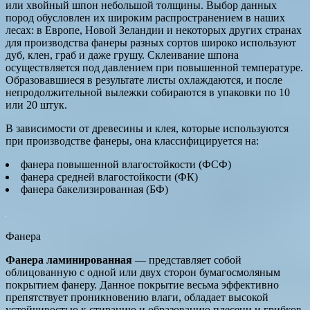
или хвойный шпон небольшой толщины. Выбор данных
пород обусловлен их широким распространением в наших
лесах: в Европе, Новой Зеландии и некоторых других странах
для производства фанеры разных сортов широко используют
дуб, клен, граб и даже грушу. Склеивание шпона
осуществляется под давлением при повышенной температуре.
Образовавшиеся в результате листы охлаждаются, и после
непродолжительной вылежки собираются в упаковки по 10
или 20 штук.
В зависимости от древесины и клея, которые используются
при производстве фанеры, она классифицируется на:
фанера повышенной влагостойкости (ФСФ)
фанера средней влагостойкости (ФК)
фанера бакелизированная (БФ)
Фанера
Фанера ламинированная
— представляет собой
облицованную с одной или двух сторон бумагосмоляным
покрытием фанеру. Данное покрытие весьма эффективно
препятствует проникновению влаги, обладает высокой
устойчивостью к стиранию и образованию плесени и грибков,