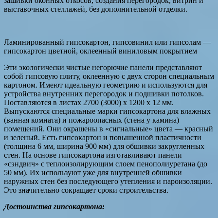
зашивки оконных откосов, создания перегородок, витрин и
выставочных стеллажей, без дополнительной отделки.
Ламинированный гипсокартон, гипсовинил или гипсолам —
гипсокартон цветной, оклеенный виниловым покрытием
Эти экологически чистые негорючие панели представляют
собой гипсовую плиту, оклеенную с двух сторон специальным
картоном. Имеют идеальную геометрию и используются для
устройства внутренних перегородок и подшивки потолков.
Поставляются в листах 2700 (3000) х 1200 х 12 мм.
Выпускаются специальные марки гипсокартона для влажных
(ванная комната) и пожароопасных (стена у камина)
помещений. Они окрашены в «сигнальные» цвета — красный
и зеленый. Есть гипсокартон и повышенной пластичности
(толщина 6 мм, ширина 900 мм) для обшивки закругленных
стен. На основе гипсокартона изготавливают панели
«сэндвич» с теплоизолирующим слоем пенополиуретана (до
50 мм). Их используют уже для внутренней обшивки
наружных стен без последующего утепления и пароизоляции.
Это значительно сокращает сроки строительства.
Достоинства гипсокартона: